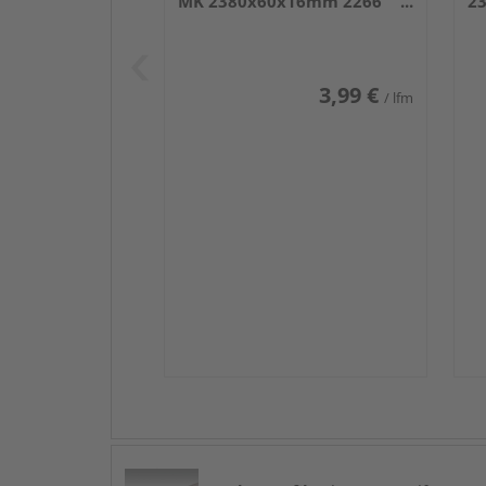
MK 2380x60x16mm 2266
2
Weiß DF (RAL 9016)
we
3,99 €
/ lfm