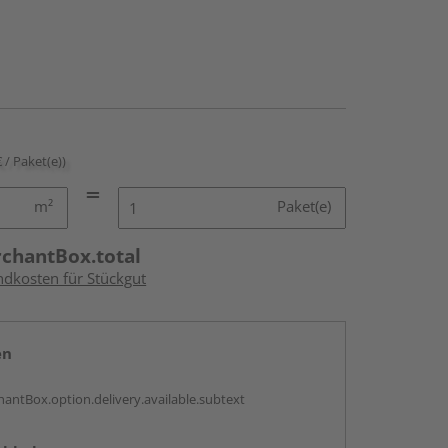
€ / Paket(e))
m²
Paket(e)
rchantBox.total
ndkosten für Stückgut
en
antBox.option.delivery.available.subtext