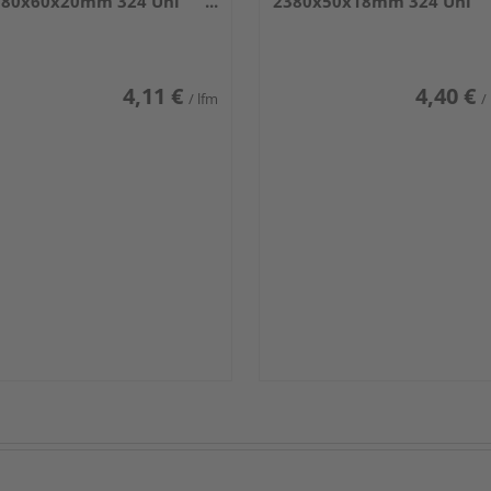
380x60x20mm 324 Uni
2380x50x18mm 324 Uni
iß glänzend DF
weiß glänzend DF
4,11 €
4,40 €
/ lfm
/