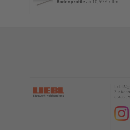
Bodenprofile
ab 10,59 € / lfm
Liebl Sä
Zur Kehr
85435 Er