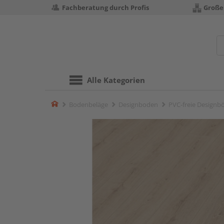
Fachberatung durch Profis
Große
Alle Kategorien
Home
Bodenbeläge
Designboden
PVC-freie Designb