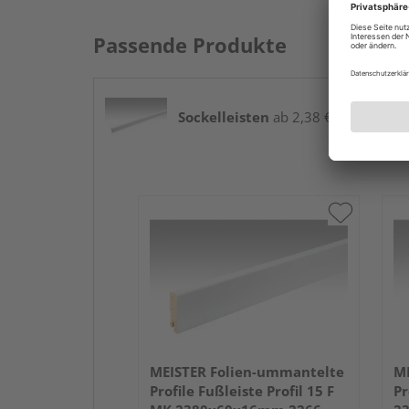
Passende Produkte
Sockelleisten
ab 2,38 € / lfm
MEISTER Folien-ummantelte
ME
Profile Fußleiste Profil 15 F
Pr