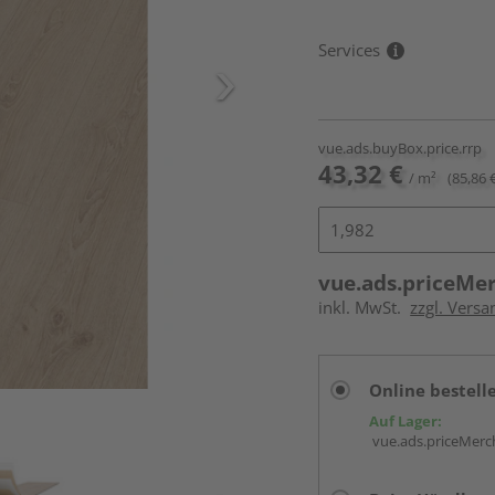
Services
vue.ads.buyBox.price.rrp
43,32 €
/ m²
(85,86 
vue.ads.priceMe
inkl. MwSt.
zzgl. Versa
Online bestell
Auf Lager:
vue.ads.priceMerch