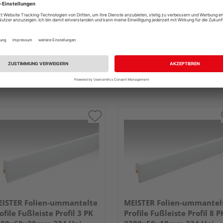
ISTER Folien-ummantelte
MEISTER Folien-ummantel
ofile Fußleiste Profil 3 PK
Profile Fußleiste Profil 8 P