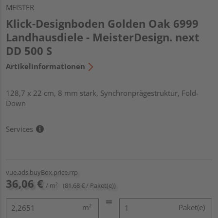
MEISTER
Klick-Designboden Golden Oak 6999
Landhausdiele - MeisterDesign. next
DD 500 S
Artikelinformationen
128,7 x 22 cm, 8 mm stark, Synchronprägestruktur, Fold-
Down
Services
vue.ads.buyBox.price.rrp
36,06 €
/ m²
(81,68 € / Paket(e))
m²
Paket(e)