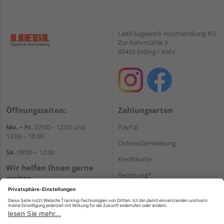
Liebl Sägewerk-Holzhandlung KG
Zur Kehrmühle 3
85435 Erding / Kehr
Öffnungszeiten:
Zahlungsarten
Mo. – Fr.
07:00 – 12:00 und
PayPal
13:00 – 18:00
Onlineüberweisung
Sa.
09:00 – 12:00
Kreditkarte
Wir helfen Ihnen gerne
Rechnung*
weiter
Tel.:
+49 8122 14197
*Bonität vorausgesetzt
E-Mail:
vertrieb@holz-liebl.de
Versand
Versandkosten