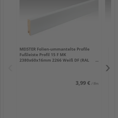
32
MEISTER Folien-ummantelte Profile
Fußleiste Profil 15 F MK
2380x60x16mm 2266 Weiß DF (RAL
9016)
3,99 €
/ lfm