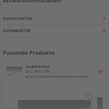
Artikelinformationen
EIGENSCHAFTEN
DATENBLÄTTER
Passende Produkte
Sockelleisten
ab 2,38 € / lfm
gesamte Kategorie Sockelleisten entdecken
ME
Fu