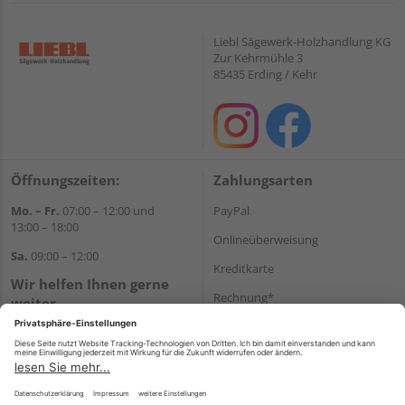
Liebl Sägewerk-Holzhandlung KG
Zur Kehrmühle 3
85435 Erding / Kehr
Öffnungszeiten:
Zahlungsarten
Mo. – Fr.
07:00 – 12:00 und
PayPal
13:00 – 18:00
Onlineüberweisung
Sa.
09:00 – 12:00
Kreditkarte
Wir helfen Ihnen gerne
Rechnung*
weiter
Tel.:
+49 8122 14197
*Bonität vorausgesetzt
E-Mail:
vertrieb@holz-liebl.de
Versand
Versandkosten