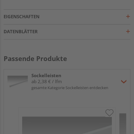
EIGENSCHAFTEN
DATENBLÄTTER
Passende Produkte
Sockelleisten
ab 2,38 € / lfm
gesamte Kategorie Sockelleisten entdecken
ME
Fu
32