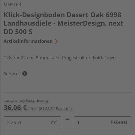
MEISTER
Klick-Designboden Desert Oak 6998
Landhausdiele - MeisterDesign. next
DD 500 S
Artikelinformationen
128,7 x 22 cm, 8 mm stark, Prägestruktur, Fold-Down
Services
vue.ads.buyBox.price.rrp
36,06 €
/ m²
(81,68 € / Paket(e))
m²
Paket(e)