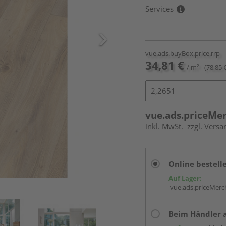
Services
vue.ads.buyBox.price.rrp
34,81 €
/ m²
(78,85 
vue.ads.priceMe
inkl. MwSt.
zzgl. Versa
Online bestell
Auf Lager:
vue.ads.priceMerch
Beim Händler 