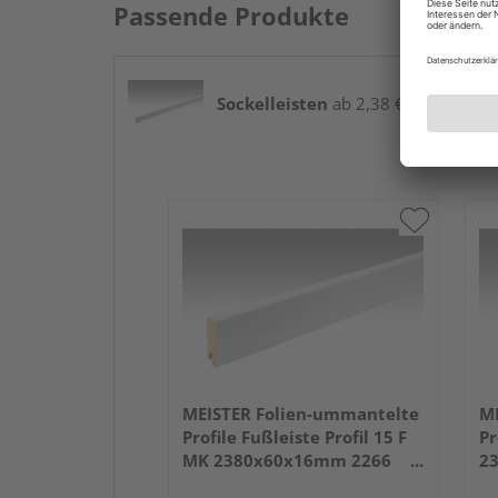
Passende Produkte
Sockelleisten
ab 2,38 € / lfm
MEISTER Folien-ummantelte
ME
Profile Fußleiste Profil 15 F
Pr
MK 2380x60x16mm 2266
2
Weiß DF (RAL 9016)
we