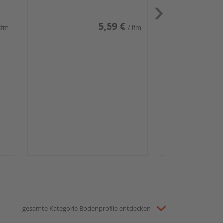
5,59 €
 lfm
/ lfm
Passendes Zube
Sockelleis
gesamte Kategorie Bodenprofile entdecken