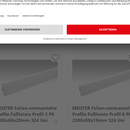
ISTER Folien-ummantelte
MEISTER Folien-ummantel
ofile Fußleiste Profil 3 PK
Profile Fußleiste Profil 8 P
380x60x20mm 324 Uni
2380x50x18mm 324 Uni
iß glänzend DF
weiß glänzend DF