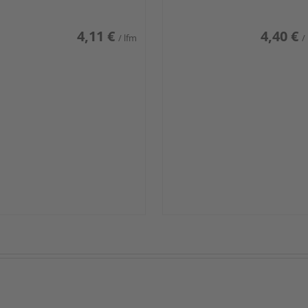
4,11 €
4,40 €
/ lfm
/