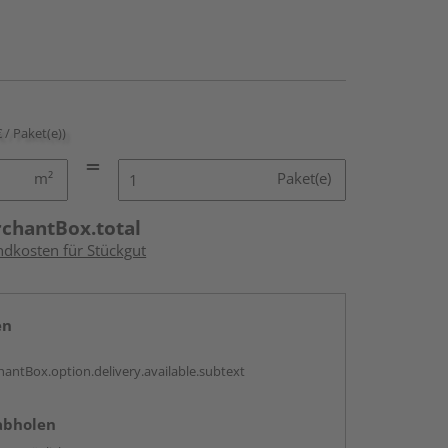
€ / Paket(e))
m²
Paket(e)
rchantBox.total
ndkosten für Stückgut
en
antBox.option.delivery.available.subtext
abholen