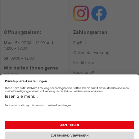
Öffnungszeiten:
Zahlungsarten
Mo. – Fr.
07:00 – 12:00 und
PayPal
13:00 – 18:00
Onlineüberweisung
Sa.
09:00 – 12:00
Kreditkarte
Wir helfen Ihnen gerne
Rechnung*
weiter
Tel.:
+49 8122 14197
*Bonität vorausgesetzt
E-Mail:
vertrieb@holz-liebl.de
Versand
Versandkosten
Impressum
AGB
Widerruf
Datenschutz
Reservierungsbedingungen
Vertrag widerrufen