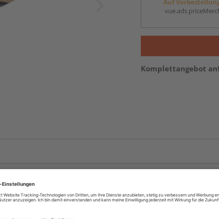
Auf Vorbestellun
vue.ads.priceMerch
Komplettangebot an