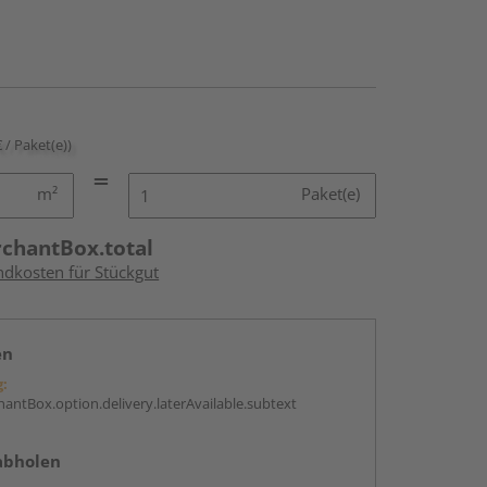
€ / Paket(e))
m²
Paket(e)
rchantBox.total
ndkosten für Stückgut
en
g:
antBox.option.delivery.laterAvailable.subtext
abholen