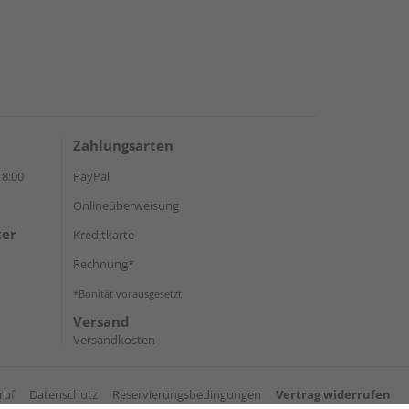
Zahlungsarten
18:00
PayPal
Onlineüberweisung
ter
Kreditkarte
Rechnung*
*Bonität vorausgesetzt
Versand
Versandkosten
ruf
Datenschutz
Reservierungsbedingungen
Vertrag widerrufen