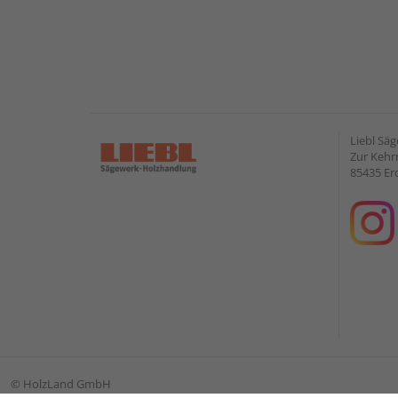
Liebl Sä
Zur Kehr
85435 Er
©
HolzLand GmbH