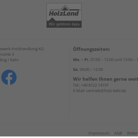
gewerk-Holzhandlung KG
Öffnungszeiten:
mühle 3
Mo. – Fr.
07:00 – 12:00 und 13:00 – 
ding / Kehr
Sa.
09:00 – 12:00
Wir helfen Ihnen gerne wei
Tel.:
+49 8122 14197
E-Mail:
vertrieb@holz-liebl.de
Impressum
AGB
Wider