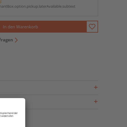
g:
antBox.option.pickup.laterAvailable.subtext
In den Warenkorb
fragen