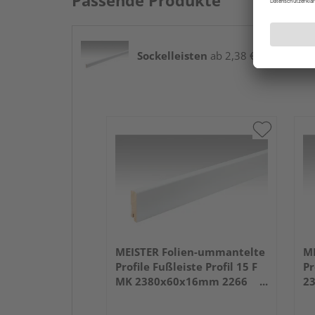
Passende Produkte
Sockelleisten
ab 2,38 € / lfm
MEISTER Folien-ummantelte
ME
Profile Fußleiste Profil 15 F
Pr
MK 2380x60x16mm 2266
2
Weiß DF (RAL 9016)
we