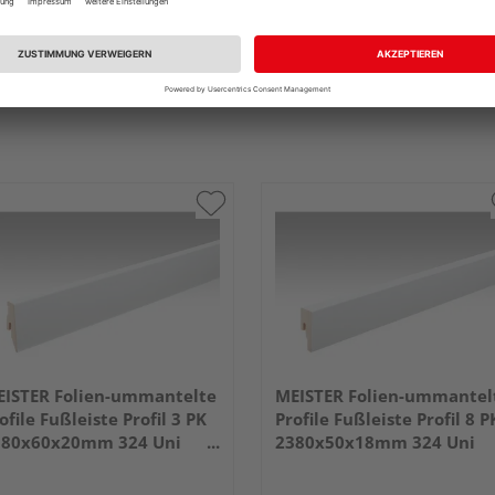
ISTER Folien-ummantelte
MEISTER Folien-ummantel
ofile Fußleiste Profil 3 PK
Profile Fußleiste Profil 8 P
380x60x20mm 324 Uni
2380x50x18mm 324 Uni
iß glänzend DF
weiß glänzend DF