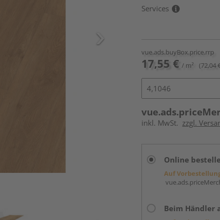
Services
vue.ads.buyBox.price.rrp
17,55 €
/ m²
(72,04 
vue.ads.priceMe
inkl. MwSt.
zzgl. Versa
Online bestell
Auf Vorbestellun
vue.ads.priceMerch
Beim Händler 