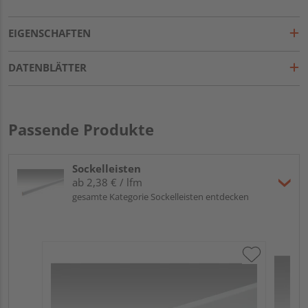
EIGENSCHAFTEN
DATENBLÄTTER
Passende Produkte
Sockelleisten
ab 2,38 € / lfm
gesamte Kategorie Sockelleisten entdecken
ME
Fu
32