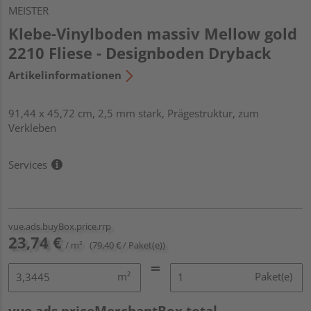
MEISTER
Klebe-Vinylboden massiv Mellow gold
2210 Fliese - Designboden Dryback
Artikelinformationen
91,44 x 45,72 cm, 2,5 mm stark, Prägestruktur, zum
Verkleben
Services
vue.ads.buyBox.price.rrp
23,74 €
/ m²
(79,40 € / Paket(e))
m²
Paket(e)
vue.ads.priceMerchantBox.total