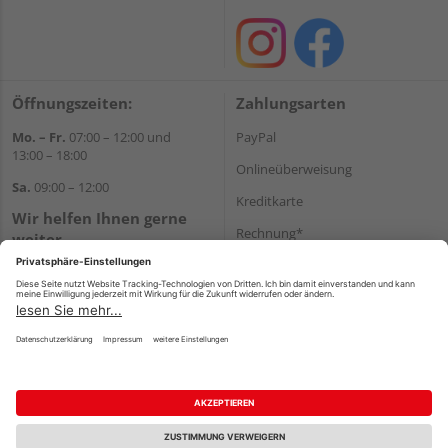
Öffnungszeiten:
Zahlungsarten
Mo. – Fr.
07:00 – 12:00 und
PayPal
13:00 – 18:00
Onlineüberweisung
Sa.
09:00 – 12:00
Kreditkarte
Wir helfen Ihnen gerne
Rechnung*
weiter
Tel.:
+49 8122 14197
*Bonität vorausgesetzt
E-Mail:
vertrieb@holz-liebl.de
Versand
Versandkosten
Impressum
AGB
Widerruf
Datenschutz
Reservierungsbedingungen
Vertrag widerrufen