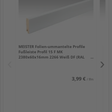
32
MEISTER Folien-ummantelte Profile
Fußleiste Profil 15 F MK
2380x60x16mm 2266 Weiß DF (RAL
9016)
3,99 €
/ lfm