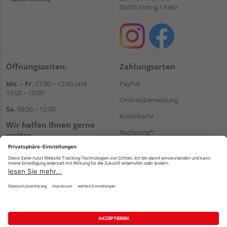
85435 Erding / Kehr
Öffnungszeiten:
Zahlungsarten
Mo. – Fr.
07:00 – 12:00 und
PayPal
13:00 – 18:00
Onlineüberweisung
Sa.
09:00 – 12:00
Kreditkarte
Wir helfen Ihnen gerne
Rechnung*
weiter
Tel.:
+49 8122 14197
*Bonität vorausgesetzt
E-Mail:
vertrieb@holz-liebl.de
Versand
Versandkosten
Impressum
AGB
Widerruf
Datenschutz