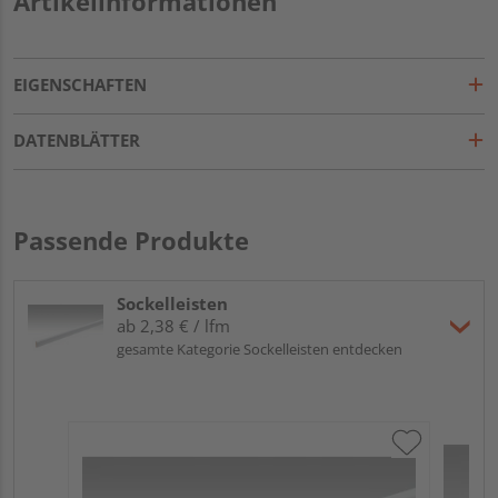
Artikelinformationen
EIGENSCHAFTEN
DATENBLÄTTER
Passende Produkte
Sockelleisten
ab 2,38 € / lfm
gesamte Kategorie Sockelleisten entdecken
ME
Fu