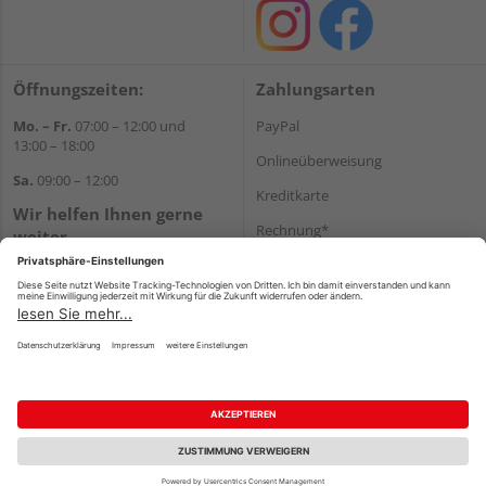
Öffnungszeiten:
Zahlungsarten
Mo. – Fr.
07:00 – 12:00 und
PayPal
13:00 – 18:00
Onlineüberweisung
Sa.
09:00 – 12:00
Kreditkarte
Wir helfen Ihnen gerne
Rechnung*
weiter
Tel.:
+49 8122 14197
*Bonität vorausgesetzt
E-Mail:
vertrieb@holz-liebl.de
Versand
Versandkosten
Impressum
AGB
Widerruf
Datenschutz
Reservierungsbedingungen
Vertrag widerrufen
©
HolzLand GmbH