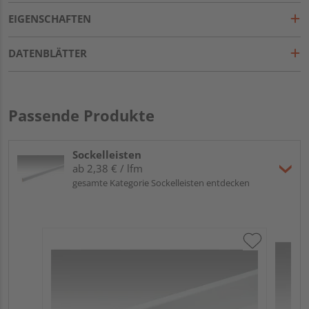
EIGENSCHAFTEN
DATENBLÄTTER
Passende Produkte
Sockelleisten
ab 2,38 € / lfm
gesamte Kategorie Sockelleisten entdecken
ME
Fu
32