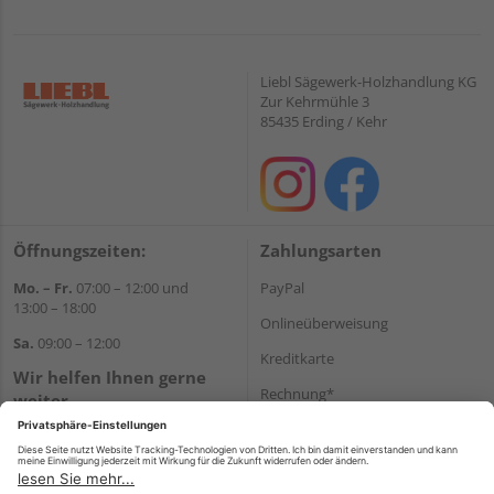
Liebl Sägewerk-Holzhandlung KG
Zur Kehrmühle 3
85435 Erding / Kehr
Öffnungszeiten:
Zahlungsarten
Mo. – Fr.
07:00 – 12:00 und
PayPal
13:00 – 18:00
Onlineüberweisung
Sa.
09:00 – 12:00
Kreditkarte
Wir helfen Ihnen gerne
Rechnung*
weiter
Tel.:
+49 8122 14197
*Bonität vorausgesetzt
E-Mail:
vertrieb@holz-liebl.de
Versand
Versandkosten