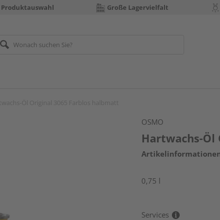
 Produktauswahl
Große Lagervielfalt
twachs-Öl Original 3065 Farblos halbmatt
OSMO
Hartwachs-Öl 
Artikelinformatione
0,75 l
Services