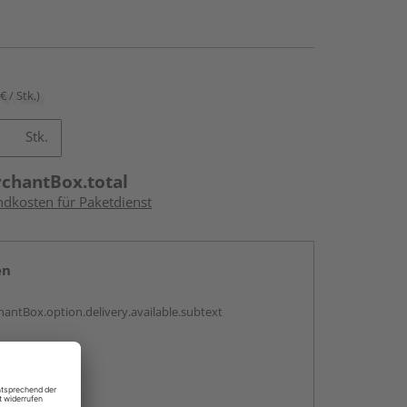
€ / Stk.)
Stk.
rchantBox.total
ndkosten für Paketdienst
en
antBox.option.delivery.available.subtext
abholen
ng möglich