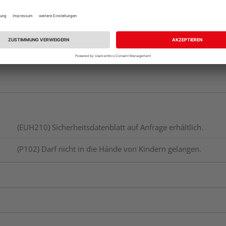
(EUH210) Sicherheitsdatenblatt auf Anfrage erhältlich.
(P102) Darf nicht in die Hände von Kindern gelangen.