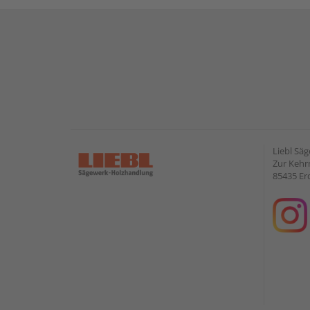
Liebl Sä
Zur Kehr
85435 Er