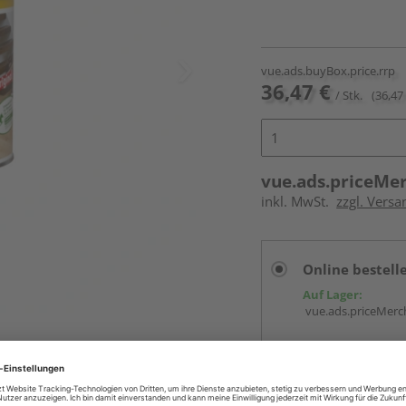
vue.ads.buyBox.price.rrp
36,47 €
/ Stk.
(36,47 
vue.ads.priceMe
inkl. MwSt.
zzgl. Versa
Online bestell
Auf Lager:
vue.ads.priceMerch
Beim Händler 
Auf Lager:
Abholu