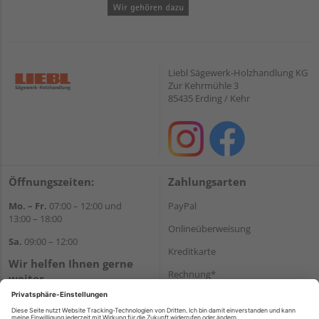
Liebl Sägewerk-Holzhandlung KG
Zur Kehrmühle 3
85435 Erding / Kehr
Öffnungszeiten:
Zahlungsarten
Mo. – Fr.
07:00 – 12:00 und
PayPal
13:00 – 18:00
Onlineüberweisung
Sa.
09:00 – 12:00
Kreditkarte
Wir helfen Ihnen gerne
Rechnung*
weiter
Tel.:
+49 8122 14197
*Bonität vorausgesetzt
E-Mail:
vertrieb@holz-liebl.de
Versand