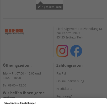
Liebl Sägewerk-Holzhandlung KG
Zur Kehrmühle 3
85435 Erding / Kehr
Öffnungszeiten:
Zahlungsarten
Mo. – Fr.
07:00 – 12:00 und
PayPal
13:00 – 18:00
Onlineüberweisung
Sa.
09:00 – 12:00
Kreditkarte
Wir helfen Ihnen gerne
Rechnung*
weiter
Tel.:
+49 8122 14197
*Bonität vorausgesetzt
E-Mail:
vertrieb@holz-liebl.de