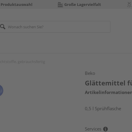
 Produktauswahl
Große Lagervielfalt
ichtstoffe, gebrauchsfertig
Beko
Glättemittel f
Artikelinformatione
0,5 l Sprühflasche
Services