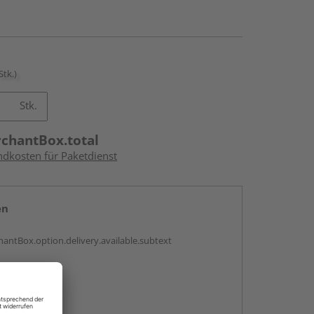
Stk.)
Stk.
rchantBox.total
ndkosten für Paketdienst
en
antBox.option.delivery.available.subtext
abholen
ng möglich