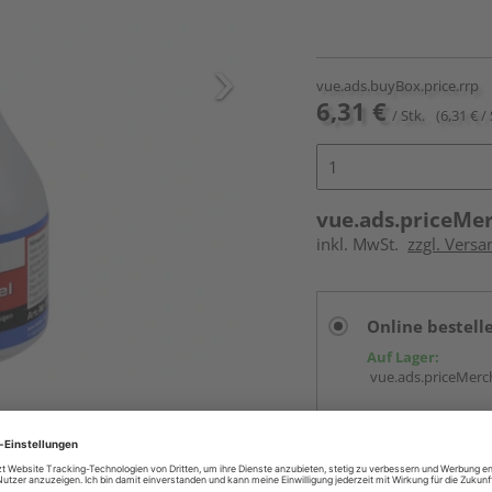
vue.ads.buyBox.price.rrp
6,31 €
/ Stk.
(6,31 € / 
vue.ads.priceMe
inkl. MwSt.
zzgl. Versa
Online bestell
Auf Lager:
vue.ads.priceMerch
Beim Händler 
Auf Lager:
Abholu