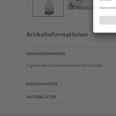
Artikelinformationen
GEFAHRENHINWEISE
Ergänzende Gefahrenhinweise (EUH-Sätze)
EIGENSCHAFTEN
DATENBLÄTTER