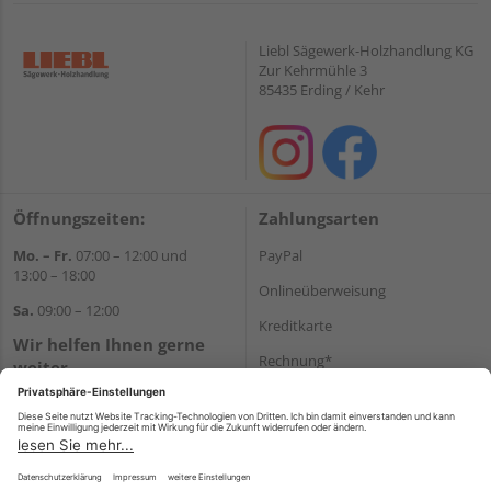
Liebl Sägewerk-Holzhandlung KG
Zur Kehrmühle 3
85435 Erding / Kehr
Öffnungszeiten:
Zahlungsarten
Mo. – Fr.
07:00 – 12:00 und
PayPal
13:00 – 18:00
Onlineüberweisung
Sa.
09:00 – 12:00
Kreditkarte
Wir helfen Ihnen gerne
Rechnung*
weiter
Tel.:
+49 8122 14197
*Bonität vorausgesetzt
E-Mail:
vertrieb@holz-liebl.de
Versand
Versandkosten