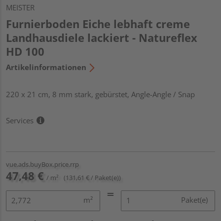
MEISTER
Furnierboden Eiche lebhaft creme
Landhausdiele lackiert - Natureflex
HD 100
Artikelinformationen
220 x 21 cm, 8 mm stark, gebürstet, Angle-Angle / Snap
Services
vue.ads.buyBox.price.rrp
47,48 €
/ m²
(131,61 € / Paket(e))
m²
Paket(e)