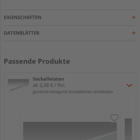
EIGENSCHAFTEN
DATENBLÄTTER
Passende Produkte
Sockelleisten
ab 2,38 € / lfm
gesamte Kategorie Sockelleisten entdecken
ME
Fu
32