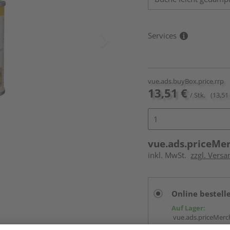
Services
vue.ads.buyBox.price.rrp
13,51 €
/ Stk.
(13,51 
vue.ads.priceMe
inkl. MwSt.
zzgl. Versa
Online bestell
Auf Lager:
vue.ads.priceMerch