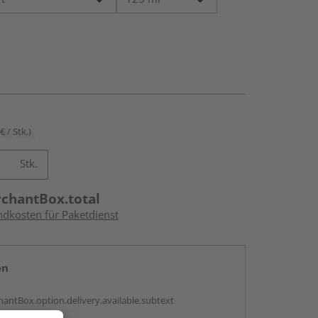
€ / Stk.)
Stk.
rchantBox.total
ndkosten für Paketdienst
en
antBox.option.delivery.available.subtext