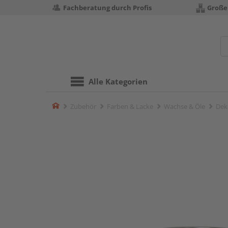
Fachberatung durch Profis
Große
Alle Kategorien
Home
Zubehör
Farben & Lacke
Wachse & Öle
Dek