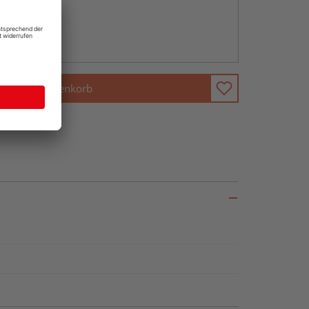
abholen
ng möglich
In den Warenkorb