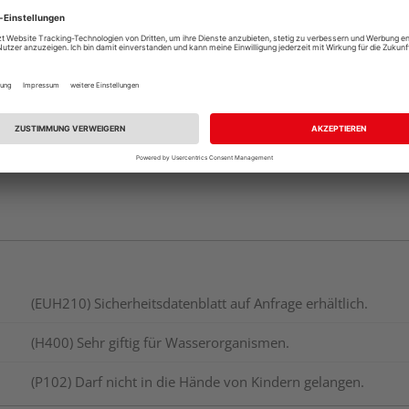
Beim Händler 
Auf Lager:
Abholu
(EUH210) Sicherheitsdatenblatt auf Anfrage erhältlich.
(H400) Sehr giftig für Wasserorganismen.
(P102) Darf nicht in die Hände von Kindern gelangen.